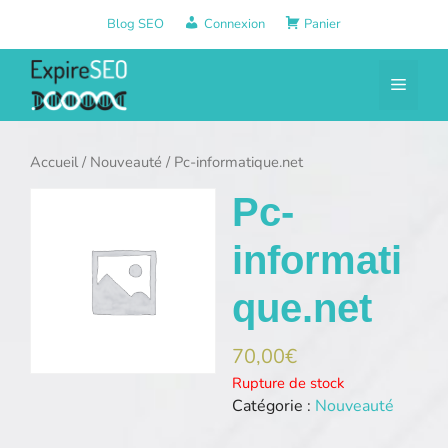
Aller
Blog SEO
Connexion
Panier
au
contenu
Menu
Accueil
/
Nouveauté
/ Pc-informatique.net
Pc-
informati
que.net
70,00
€
Rupture de stock
Catégorie :
Nouveauté