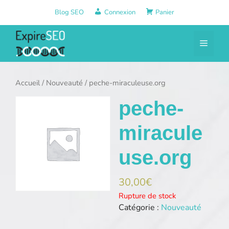
Aller
Blog SEO
Connexion
Panier
au
contenu
Menu
Accueil
/
Nouveauté
/ peche-miraculeuse.org
peche-
miracule
use.org
30,00
€
Rupture de stock
Catégorie :
Nouveauté