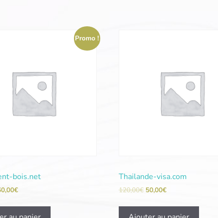
Promo !
ent-bois.net
Thailande-visa.com
60,00
€
120,00
€
50,00
€
er au panier
Ajouter au panier