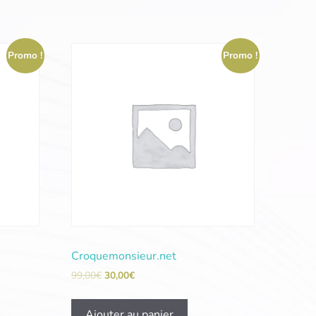
Promo !
Promo !
Croquemonsieur.net
99,00
€
30,00
€
Ajouter au panier