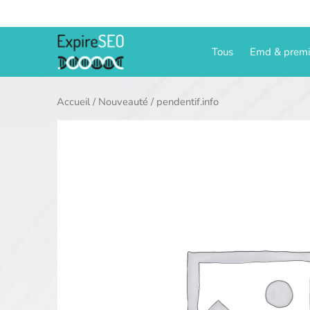
Aller
au
contenu
Tous
Emd & prem
Accueil
/
Nouveauté
/ pendentif.info