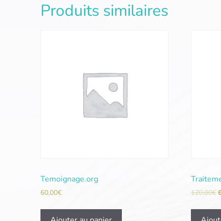
Produits similaires
Temoignage.org
Traitem
60,00
€
120,00
€
Ajouter au panier
Ajout