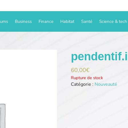
iums
Business
Finance
Habitat
Santé
Science & tech
pendentif.
60,00
€
Rupture de stock
Catégorie :
Nouveauté