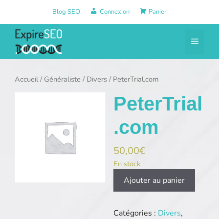
Aller
Blog SEO
Connexion
Panier
au
contenu
Menu
Accueil
/
Généraliste
/
Divers
/ PeterTrial.com
PeterTrial
.com
50,00
€
En stock
quantité
Ajouter au panier
de
PeterTrial.com
Catégories :
Divers
,