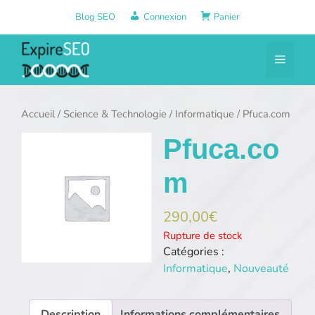
Aller
Blog SEO
Connexion
Panier
au
contenu
Menu
Accueil
/
Science & Technologie
/
Informatique
/ Pfuca.com
Pfuca.co
m
290,00
€
Rupture de stock
Catégories :
Informatique
,
Nouveauté
Description
Informations complémentaires