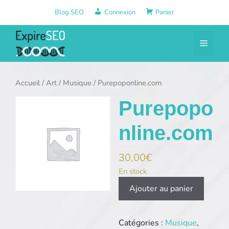
Aller
Blog SEO
Connexion
Panier
au
contenu
Menu
Accueil
/
Art
/
Musique
/ Purepoponline.com
Purepopo
nline.com
30,00
€
En stock
quantité
Ajouter au panier
de
Purepoponline.com
Catégories :
Musique
,