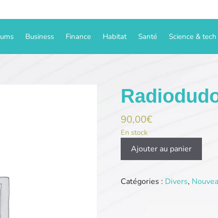
iums
Business
Finance
Habitat
Santé
Science & tech
Radiodud
90,00
€
En stock
quantité
Ajouter au panier
de
Radiodudour.com
Catégories :
Divers
,
Nouvea