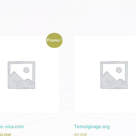
Promo !
de-visa.com
Temoignage.org
50,00
€
60,00
€