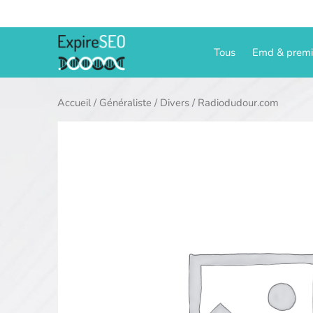
Aller
au
contenu
Tous
Emd & prem
Accueil
/
Généraliste
/
Divers
/ Radiodudour.com