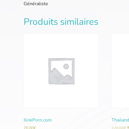
Généraliste
Produits similaires
IlinkPorn.com
Thailan
70,00
€
120,00
€