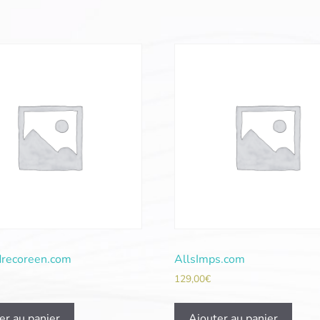
recoreen.com
AllsImps.com
129,00
€
er au panier
Ajouter au panier