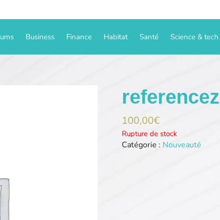
iums
Business
Finance
Habitat
Santé
Science & tech
reference
100,00
€
Rupture de stock
Catégorie :
Nouveauté