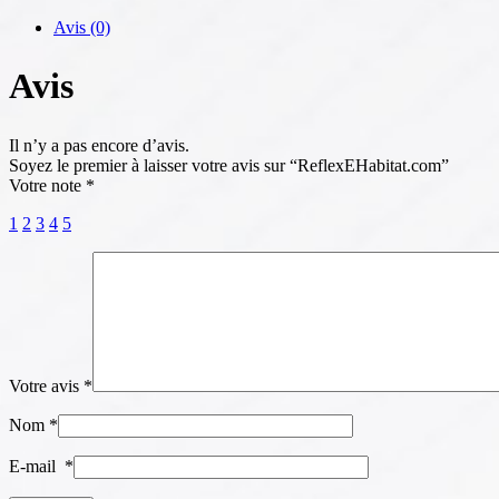
Avis (0)
Avis
Il n’y a pas encore d’avis.
Soyez le premier à laisser votre avis sur “ReflexEHabitat.com”
Votre note
*
1
2
3
4
5
Votre avis
*
Nom
*
E-mail
*