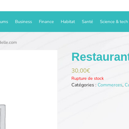
iums
Business
Finance
Habitat
Santé
Science & tech
delle.com
Restaurant
30,00
€
Rupture de stock
Catégories :
Commerces
,
Cu