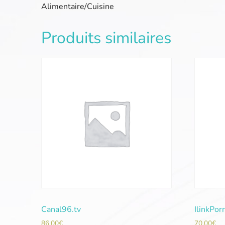
Alimentaire/Cuisine
Produits similaires
Canal96.tv
IlinkPor
86,00
€
70,00
€