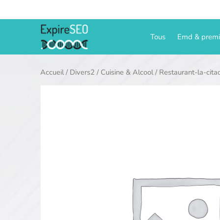
Aller
au
contenu
Tous
Emd & prem
Accueil
/
Divers2
/
Cuisine & Alcool
/ Restaurant-la-cita