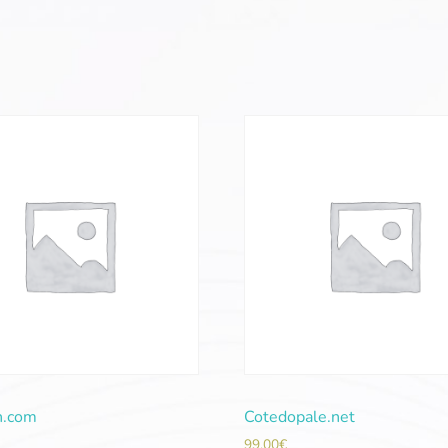
n.com
Cotedopale.net
99,00
€