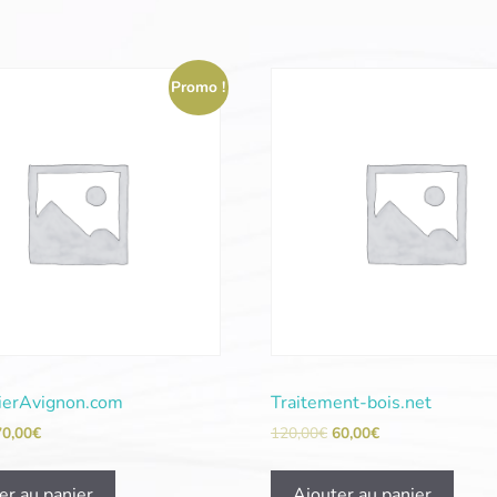
Promo !
ierAvignon.com
Traitement-bois.net
70,00
€
120,00
€
60,00
€
er au panier
Ajouter au panier