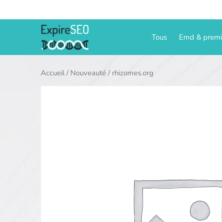
Aller
au
contenu
Tous
Emd & prem
Accueil
/
Nouveauté
/ rhizomes.org