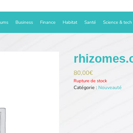
iums
Business
Finance
Habitat
Santé
Science & tech
rhizomes.
80,00
€
Rupture de stock
Catégorie :
Nouveauté