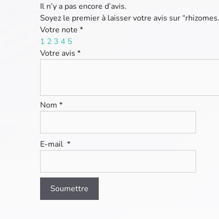
Il n’y a pas encore d’avis.
Soyez le premier à laisser votre avis sur “rhizomes
Votre note
*
1
2
3
4
5
Votre avis
*
Nom
*
E-mail
*