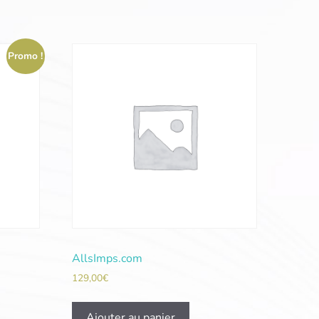
Promo !
AllsImps.com
129,00
€
Ajouter au panier