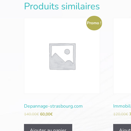
Produits similaires
Promo !
Depannage-strasbourg.com
Immobil
140,00
€
60,00
€
120,00
€
Ajouter au panier
Ajout