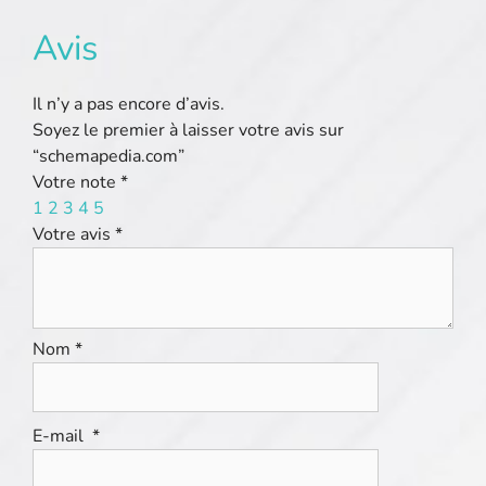
Avis
Il n’y a pas encore d’avis.
Soyez le premier à laisser votre avis sur
“schemapedia.com”
Votre note
*
1
2
3
4
5
Votre avis
*
Nom
*
E-mail
*