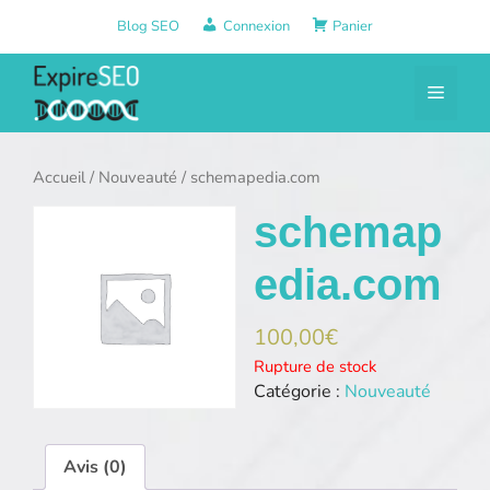
Aller
Blog SEO
Connexion
Panier
au
contenu
Menu
Accueil
/
Nouveauté
/ schemapedia.com
schemap
edia.com
100,00
€
Rupture de stock
Catégorie :
Nouveauté
Avis (0)