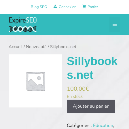
Aller
Blog SEO
Connexion
Panier
au
contenu
Menu
Accueil
/
Nouveauté
/ Sillybooks.net
Sillybook
s.net
100,00
€
En stock
quantité
Ajouter au panier
de
Sillybooks.net
Catégories :
Education
,