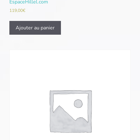
EspaceHillel.com
119,00
€
Ajouter au panier