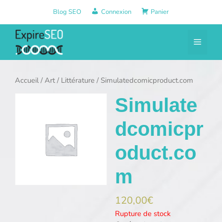
Aller
Blog SEO
Connexion
Panier
au
contenu
Menu
Accueil
/
Art
/
Littérature
/ Simulatedcomicproduct.com
Simulate
dcomicpr
oduct.co
m
120,00
€
Rupture de stock