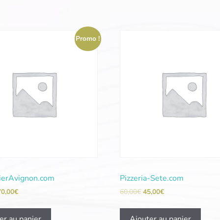
Promo !
ierAvignon.com
Pizzeria-Sete.com
70,00
€
60,00
€
45,00
€
er au panier
Ajouter au panier