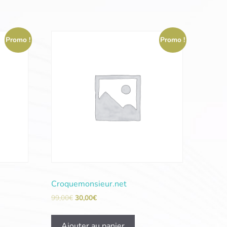
Promo !
Promo !
Croquemonsieur.net
99,00
€
30,00
€
Ajouter au panier