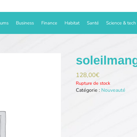
iums
Business
Finance
Habitat
Santé
Science & tech
soleilman
128,00
€
Rupture de stock
Catégorie :
Nouveauté