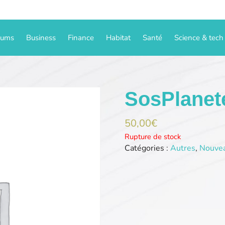
iums
Business
Finance
Habitat
Santé
Science & tech
SosPlanet
50,00
€
Rupture de stock
Catégories :
Autres
,
Nouve