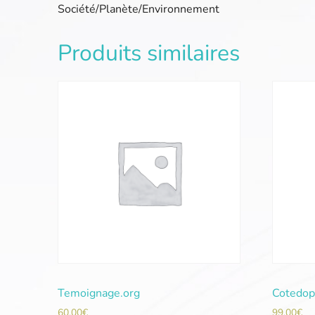
Société/Planète/Environnement
Produits similaires
Temoignage.org
Cotedop
60,00
€
99,00
€