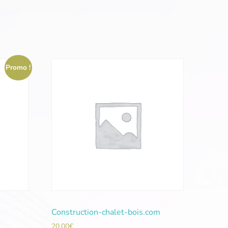
Promo !
Construction-chalet-bois.com
20,00
€