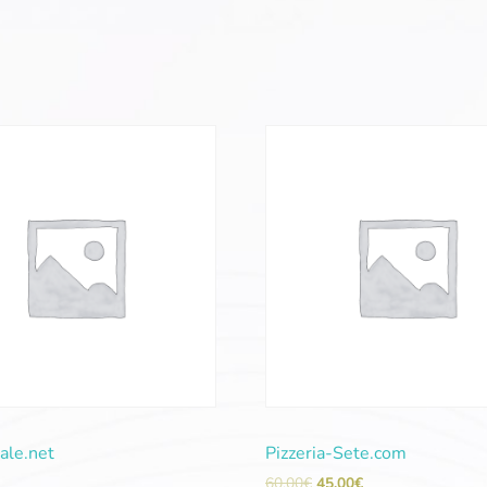
ale.net
Pizzeria-Sete.com
60,00
€
45,00
€