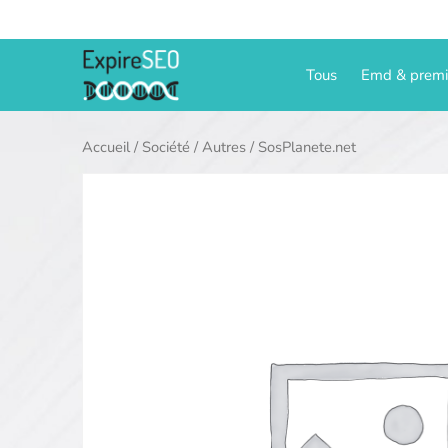
Aller
au
contenu
Tous
Emd & prem
Accueil
/
Société
/
Autres
/ SosPlanete.net