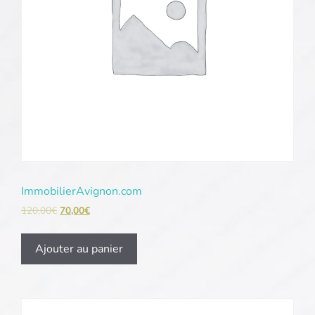
ImmobilierAvignon.com
120,00
€
70,00
€
Ajouter au panier