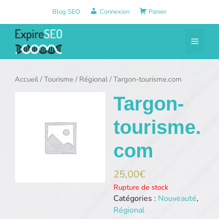
Aller
Blog SEO
Connexion
Panier
au
contenu
Menu
Accueil
/
Tourisme
/
Régional
/ Targon-tourisme.com
Targon-
tourisme.
com
25,00
€
Rupture de stock
Catégories :
Nouveauté
,
Régional