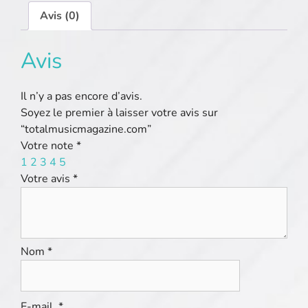
Avis (0)
Avis
Il n’y a pas encore d’avis.
Soyez le premier à laisser votre avis sur
“totalmusicmagazine.com”
Votre note
*
1
2
3
4
5
Votre avis
*
Nom
*
E-mail
*