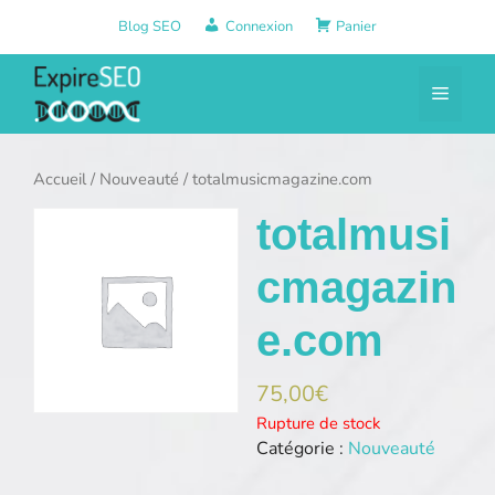
Aller
Blog SEO
Connexion
Panier
au
contenu
Menu
Accueil
/
Nouveauté
/ totalmusicmagazine.com
totalmusi
cmagazin
e.com
75,00
€
Rupture de stock
Catégorie :
Nouveauté