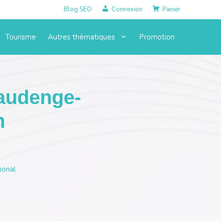
Blog SEO
Connexion
Panier
Tourisme
Autres thématiques
Promotion
audenge-
m
ional