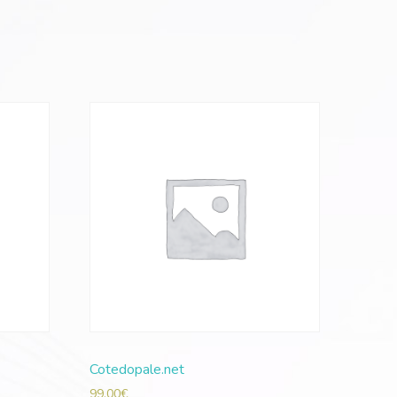
Cotedopale.net
99,00
€