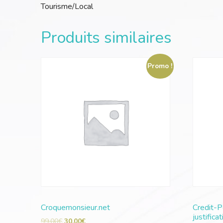
Tourisme/Local
Produits similaires
Promo !
Croquemonsieur.net
Credit-P
justifica
99,00
€
30,00
€