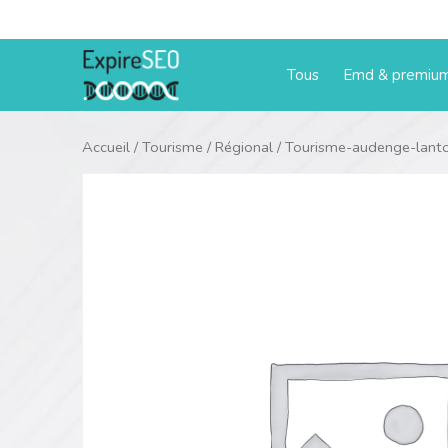
Aller
au
contenu
Tous
Emd & premiu
Accueil
/
Tourisme
/
Régional
/ Tourisme-audenge-lant