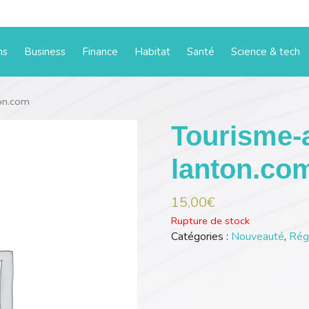
ms
Business
Finance
Habitat
Santé
Science & tech
on.com
Tourisme-
lanton.co
15,00
€
Rupture de stock
Catégories :
Nouveauté
,
Rég