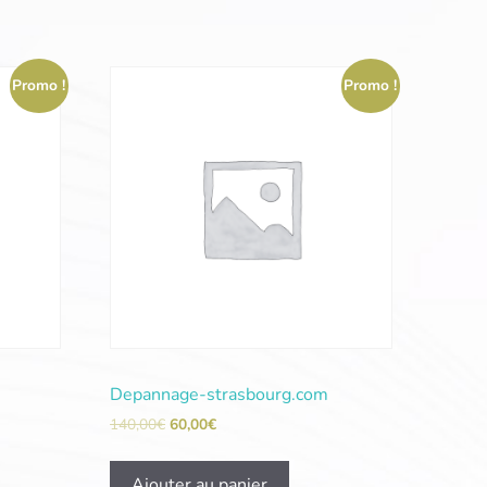
Promo !
Promo !
Depannage-strasbourg.com
140,00
€
60,00
€
Ajouter au panier