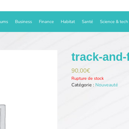
iums
Business
Finance
Habitat
Santé
Science & tech
track-and-f
90,00
€
Rupture de stock
Catégorie :
Nouveauté