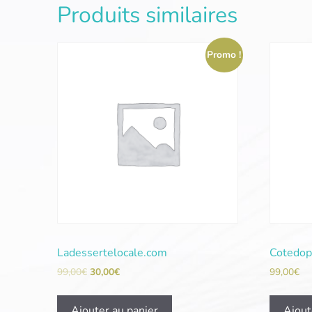
Produits similaires
Promo !
Ladessertelocale.com
Cotedop
99,00
€
30,00
€
99,00
€
Ajouter au panier
Ajout