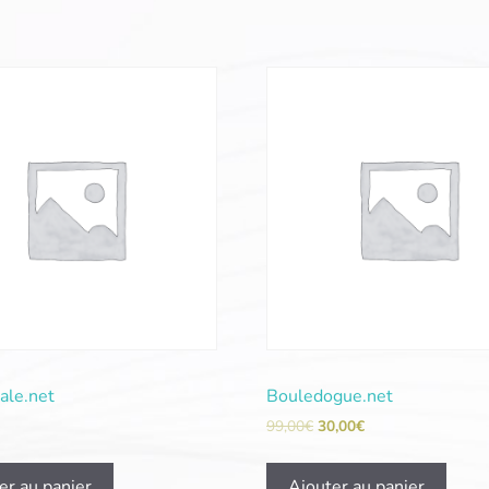
ale.net
Bouledogue.net
99,00
€
30,00
€
er au panier
Ajouter au panier