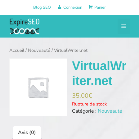
Aller
Blog SEO
Connexion
Panier
au
contenu
Menu
Accueil
/
Nouveauté
/ VirtualWriter.net
VirtualWr
iter.net
35,00
€
Rupture de stock
Catégorie :
Nouveauté
Avis (0)