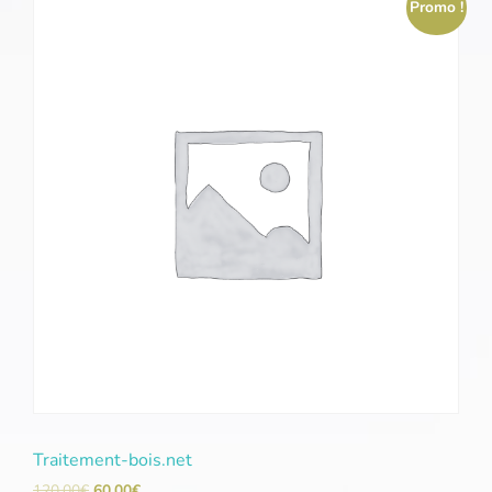
Promo !
Traitement-bois.net
120,00
€
60,00
€