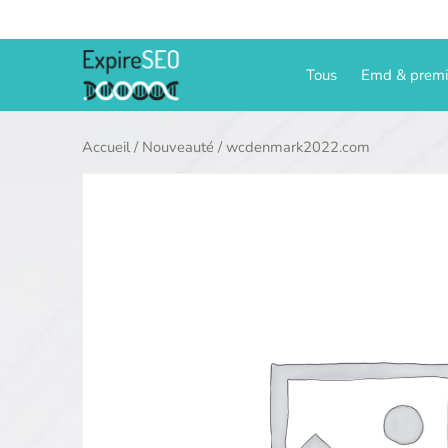
Aller
au
contenu
Tous
Emd & prem
Accueil
/
Nouveauté
/ wcdenmark2022.com