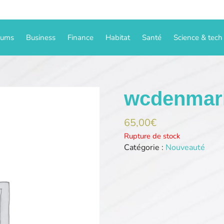
iums
Business
Finance
Habitat
Santé
Science & tech
wcdenmar
65,00
€
Rupture de stock
Catégorie :
Nouveauté