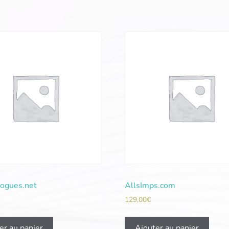
logues.net
AllsImps.com
129,00
€
er au panier
Ajouter au panier