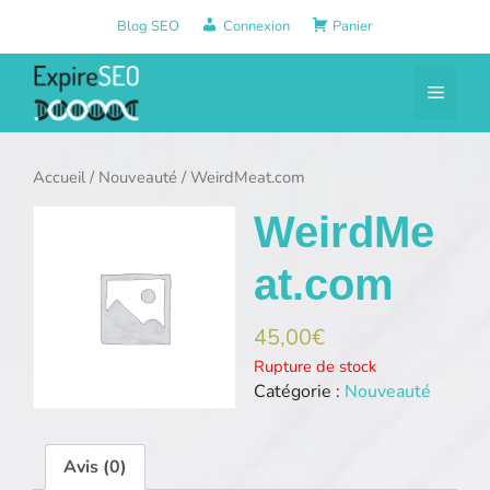
Aller
Blog SEO
Connexion
Panier
au
contenu
Menu
Accueil
/
Nouveauté
/ WeirdMeat.com
WeirdMe
at.com
45,00
€
Rupture de stock
Catégorie :
Nouveauté
Avis (0)