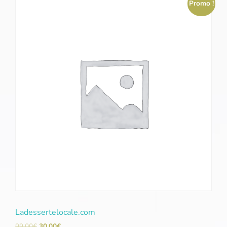
Promo !
Ladessertelocale.com
99,00
€
30,00
€