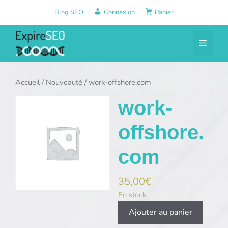
Aller
Blog SEO
Connexion
Panier
au
contenu
Menu
Accueil
/
Nouveauté
/ work-offshore.com
work-
offshore.
com
35,00
€
En stock
quantité
Ajouter au panier
de