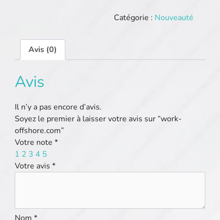
work-
offshore.com
Catégorie :
Nouveauté
Avis (0)
Avis
Il n’y a pas encore d’avis.
Soyez le premier à laisser votre avis sur “work-
offshore.com”
Votre note
*
1
2
3
4
5
Votre avis
*
Nom
*