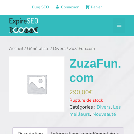
Aller
Blog SEO
Connexion
Panier
au
contenu
Menu
Accueil
/
Généraliste
/
Divers
/ ZuzaFun.com
ZuzaFun.
com
290,00
€
Rupture de stock
Catégories :
Divers
,
Les
meilleurs
,
Nouveauté
Description
Informations complémentaires