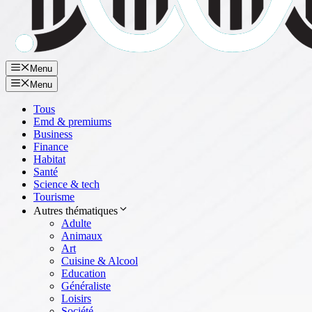
Menu
Menu
Tous
Emd & premiums
Business
Finance
Habitat
Santé
Science & tech
Tourisme
Autres thématiques
Adulte
Animaux
Art
Cuisine & Alcool
Education
Généraliste
Loisirs
Société