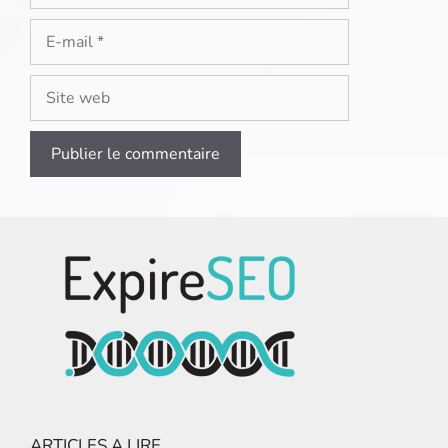
E-
mail
Site
web
ARTICLES A LIRE