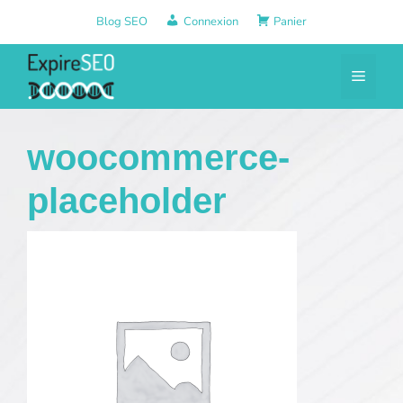
Aller
Blog SEO
Connexion
Panier
au
contenu
Menu
woocommerce-
placeholder