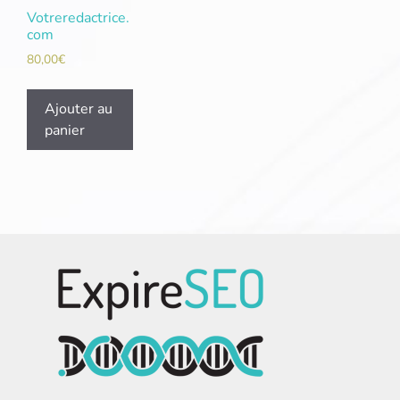
Votreredactrice.
com
80,00
€
Ajouter au
panier