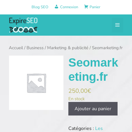
Aller
Blog SEO
Connexion
Panier
au
contenu
Menu
Accueil
/
Business
/
Marketing & publicité
/ Seomarketing.fr
Seomark
eting.fr
250,00
€
En stock
quantité
Ajouter au panier
de
Seomarketing.fr
Catégories :
Les