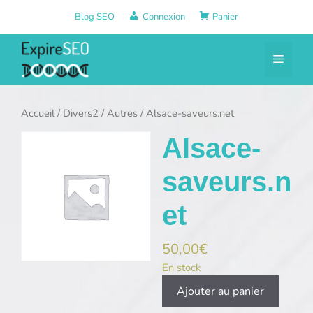
Aller
Blog SEO
Connexion
Panier
au
contenu
Menu
Accueil
/
Divers2
/
Autres
/ Alsace-saveurs.net
Alsace-
saveurs.n
et
50,00
€
En stock
quantité
Ajouter au panier
de