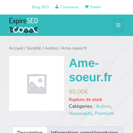
Aller
Blog SEO
Connexion
Panier
au
contenu
Menu
Accueil
/
Société
/
Autres
/ Ame-soeur.fr
Ame-
soeur.fr
60,00
€
Rupture de stock
Catégories :
Autres
,
Nouveauté
,
Premium
Description
Informations complémentaires