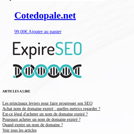
Cotedopale.net
99,00
€
Ajouter au panier
ARTICLES A LIRE
Les principaux leviers pour faire progresser son SEO
Achat nom de domaine expiré : quelles metrics regarder ?
Est-ce légal d'acheter un nom de domaine expiré ?
Pourquoi acheter un nom de domaine expiré ?
Quand expire un nom de domaine ?
Voir tous les articles