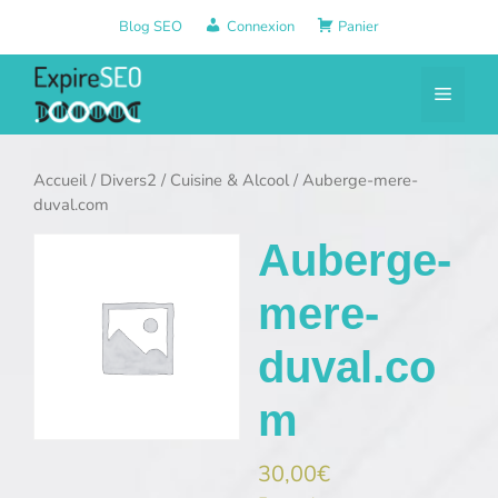
Aller
Blog SEO
Connexion
Panier
au
contenu
Menu
Accueil
/
Divers2
/
Cuisine & Alcool
/ Auberge-mere-
duval.com
Auberge-
mere-
duval.co
m
30,00
€