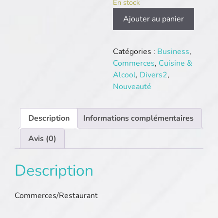
En stock
quantité
Ajouter au panier
de
Auberge-
mere-
Catégories :
Business
,
duval.com
Commerces
,
Cuisine &
Alcool
,
Divers2
,
Nouveauté
Description
Informations complémentaires
Avis (0)
Description
Commerces/Restaurant