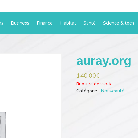
ms
Business
Finance
Habitat
Santé
Science & tech
auray.org
140,00
€
Rupture de stock
Catégorie :
Nouveauté