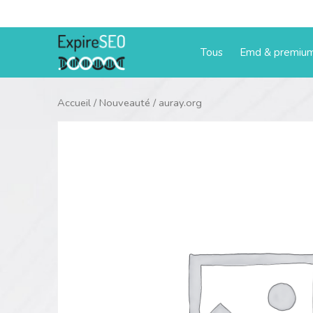
Aller
au
contenu
Tous
Emd & premiu
Accueil
/
Nouveauté
/ auray.org