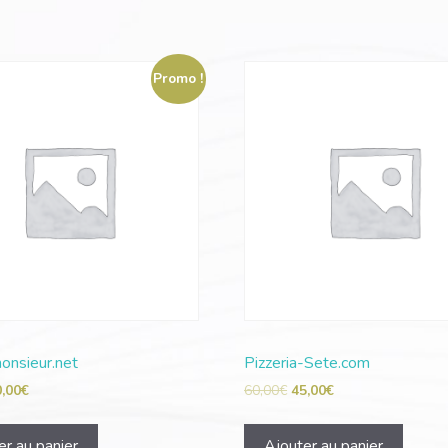
Promo !
onsieur.net
Pizzeria-Sete.com
0,00
€
60,00
€
45,00
€
er au panier
Ajouter au panier