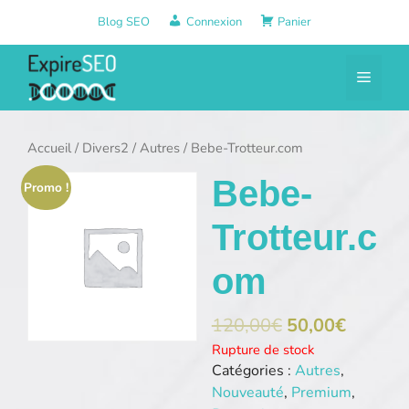
Aller
Blog SEO
Connexion
Panier
au
contenu
Menu
Accueil
/
Divers2
/
Autres
/ Bebe-Trotteur.com
Bebe-
Promo !
Trotteur.c
om
120,00
€
50,00
€
Rupture de stock
Catégories :
Autres
,
Nouveauté
,
Premium
,