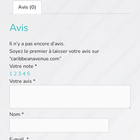
Avis (0)
Avis
Il n’y a pas encore d’avis.
Soyez le premier à laisser votre avis sur
“caribbeanavenue.com”
Votre note
*
1
2
3
4
5
Votre avis
*
Nom
*
E-mail
*