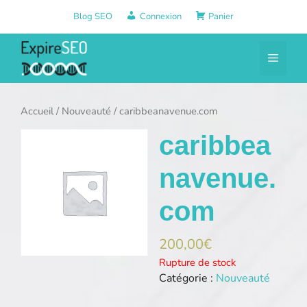
Aller
Blog SEO
Connexion
Panier
au
contenu
Menu
Accueil
/
Nouveauté
/ caribbeanavenue.com
caribbea
navenue.
com
200,00
€
Rupture de stock
Catégorie :
Nouveauté