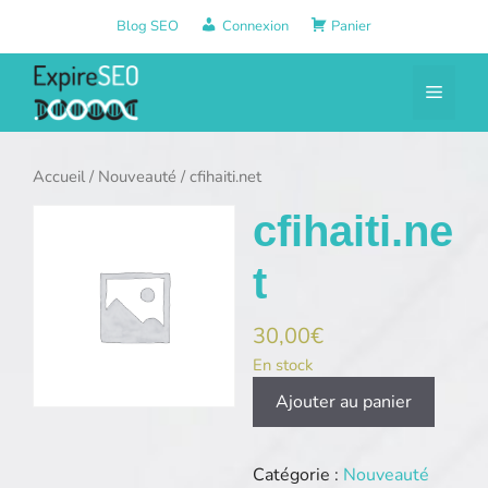
Aller
Blog SEO
Connexion
Panier
au
contenu
Menu
Accueil
/
Nouveauté
/ cfihaiti.net
cfihaiti.ne
t
30,00
€
En stock
quantité
Ajouter au panier
de
cfihaiti.net
Catégorie :
Nouveauté