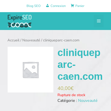
Aller
Blog SEO
Connexion
Panier
au
contenu
Menu
Accueil
/
Nouveauté
/ cliniqueparc-caen.com
cliniquep
arc-
caen.com
40,00
€
Rupture de stock
Catégorie :
Nouveauté