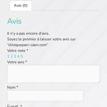
Avis (0)
Avis
Il n’y a pas encore d’avis.
Soyez le premier à laisser votre avis sur
“cliniqueparc-caen.com”
Votre note
*
1
2
3
4
5
Votre avis
*
Nom
*
E-mail
*