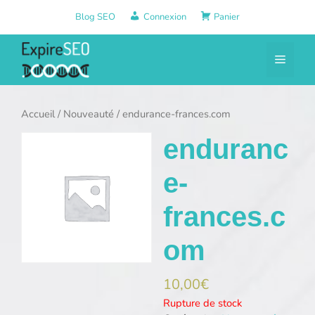
Aller
Blog SEO
Connexion
Panier
au
contenu
Menu
Accueil
/
Nouveauté
/ endurance-frances.com
enduranc
e-
frances.c
om
10,00
€
Rupture de stock