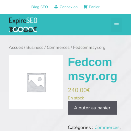
Aller
Blog SEO
Connexion
Panier
au
contenu
Menu
Accueil
/
Business
/
Commerces
/ Fedcommsyr.org
Fedcom
msyr.org
240,00
€
En stock
quantité
Ajouter au panier
de
Fedcommsyr.org
Catégories :
Commerces
,