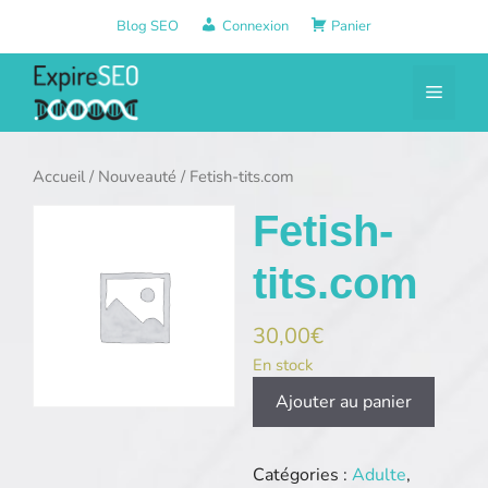
Aller
Blog SEO
Connexion
Panier
au
contenu
Menu
Accueil
/
Nouveauté
/ Fetish-tits.com
Fetish-
tits.com
30,00
€
En stock
quantité
Ajouter au panier
de
Fetish-
tits.com
Catégories :
Adulte
,