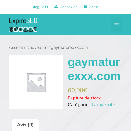
Aller
Blog SEO
Connexion
Panier
au
contenu
Menu
Accueil
/
Nouveauté
/ gaymaturexxx.com
gaymatur
exxx.com
60,00
€
Rupture de stock
Catégorie :
Nouveauté
Avis (0)