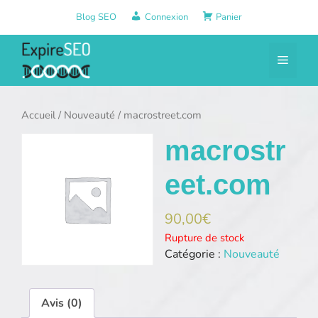
Aller
Blog SEO
Connexion
Panier
au
contenu
Menu
Accueil
/
Nouveauté
/ macrostreet.com
macrostr
eet.com
90,00
€
Rupture de stock
Catégorie :
Nouveauté
Avis (0)