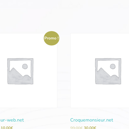
Promo !
ur-web.net
Croquemonsieur.net
110,00
€
99,00
€
30,00
€