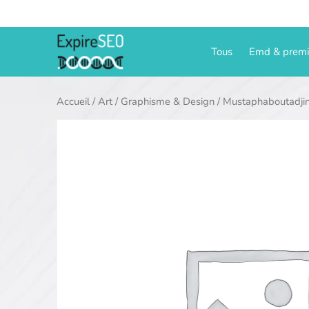
Aller
au
contenu
Tous
Emd & prem
Accueil
/
Art
/
Graphisme & Design
/ Mustaphaboutadji