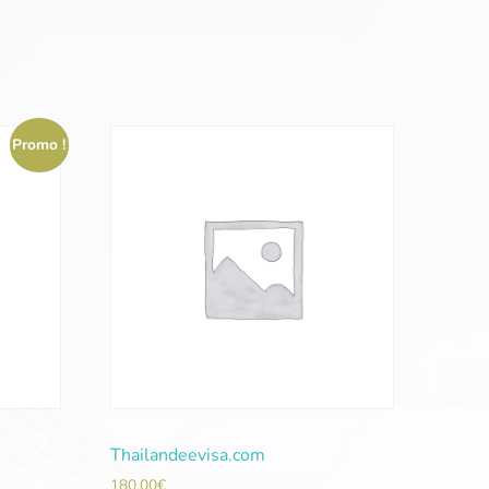
Promo !
Thailandeevisa.com
180,00
€