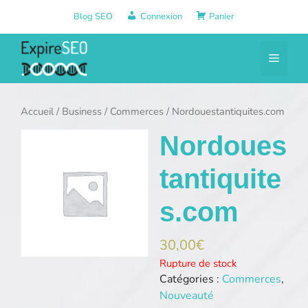
Aller
Blog SEO
Connexion
Panier
au
contenu
Menu
Accueil
/
Business
/
Commerces
/ Nordouestantiquites.com
Nordoues
tantiquite
s.com
30,00
€
Rupture de stock
Catégories :
Commerces
,
Nouveauté