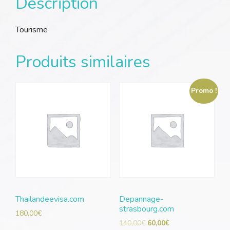
Description
Tourisme
Produits similaires
Promo !
Thailandeevisa.com
Depannage-
strasbourg.com
180,00
€
140,00
€
60,00
€