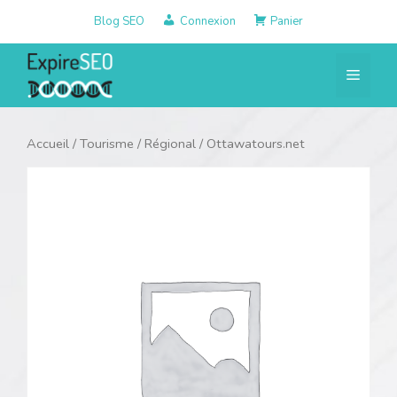
Aller
Blog SEO
Connexion
Panier
au
contenu
Menu
Accueil
/
Tourisme
/
Régional
/ Ottawatours.net