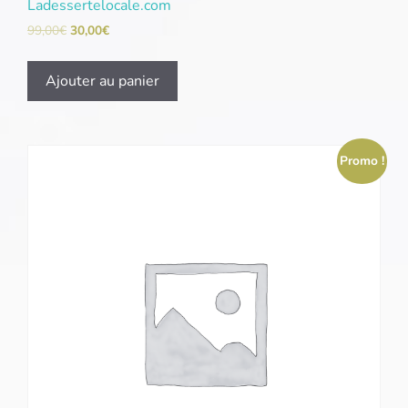
Ladessertelocale.com
99,00
€
30,00
€
Ajouter au panier
Promo !