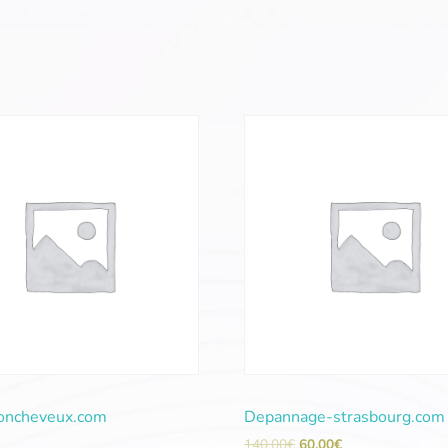
ioncheveux.com
Depannage-strasbourg.com
140,00
€
60,00
€