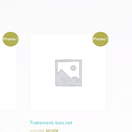
Promo !
Promo !
Traitement-bois.net
120,00
€
60,00
€