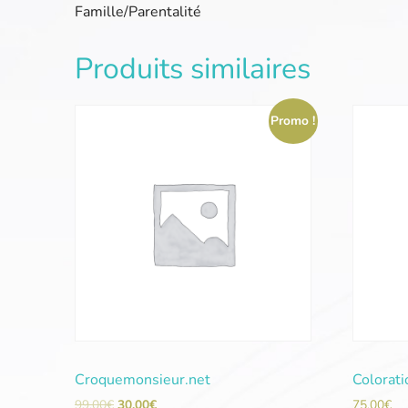
Famille/Parentalité
Produits similaires
Promo !
Croquemonsieur.net
Colorat
99,00
€
30,00
€
75,00
€