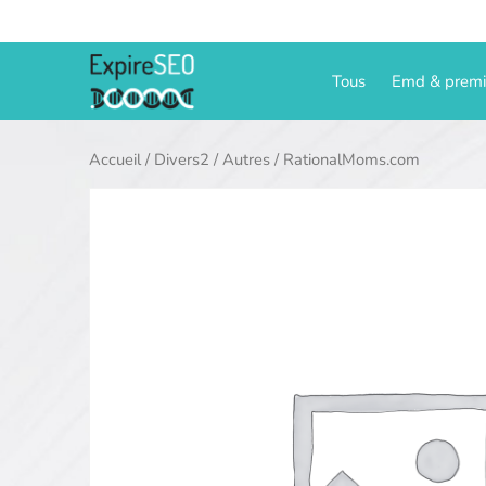
Aller
au
contenu
Tous
Emd & prem
Accueil
/
Divers2
/
Autres
/ RationalMoms.com