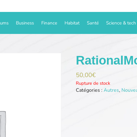
iums
Business
Finance
Habitat
Santé
Science & tech
Rational
50,00
€
Rupture de stock
Catégories :
Autres
,
Nouve