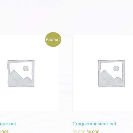
Promo !
gue.net
Croquemonsieur.net
0,00
€
99,00
€
30,00
€