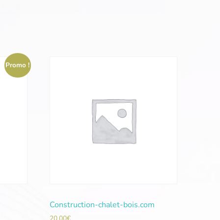
Promo !
Construction-chalet-bois.com
20,00
€