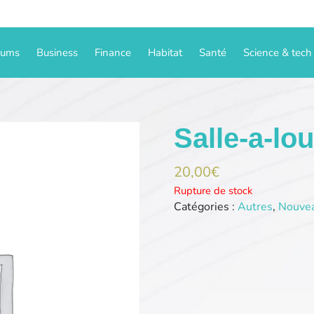
iums
Business
Finance
Habitat
Santé
Science & tech
Salle-a-lo
20,00
€
Rupture de stock
Catégories :
Autres
,
Nouve