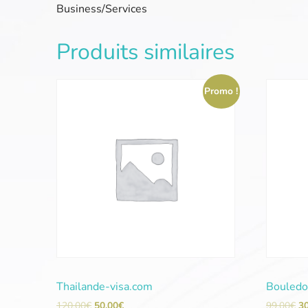
Business/Services
Produits similaires
Promo !
Thailande-visa.com
Bouledo
120,00
€
50,00
€
99,00
€
3