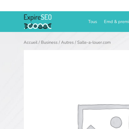
Aller
au
contenu
Tous
Emd & prem
Accueil
/
Business
/
Autres
/ Salle-a-louer.com