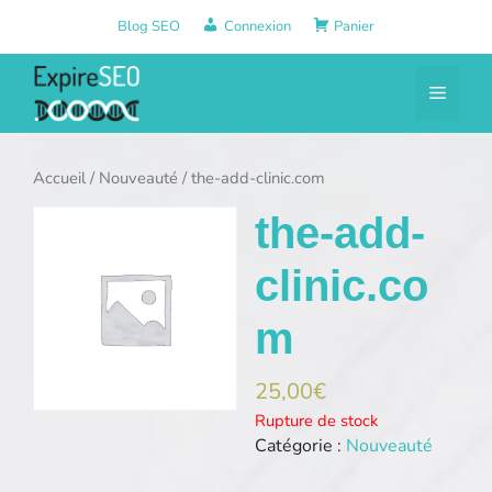
Aller
Blog SEO
Connexion
Panier
au
contenu
Menu
Accueil
/
Nouveauté
/ the-add-clinic.com
the-add-
clinic.co
m
25,00
€
Rupture de stock
Catégorie :
Nouveauté